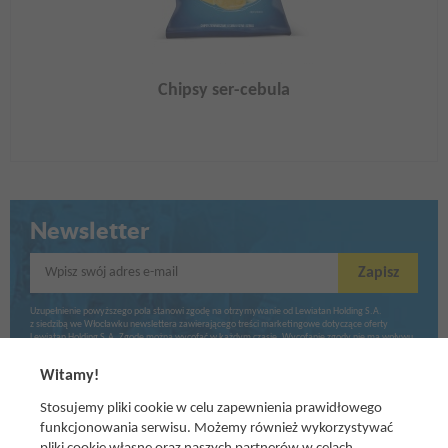
Chipsy ser-cebula
Newsletter
Wpisz swój adres e-mail
Zapisz
Uzupełnienie powyższego pola stanowi zgodę na otrzymywanie od Lewiatan Holding S.A.
z siedzibą we Włocławku newslettera zawierającego treści marketingowe dotyczące oferty
Lewiatan Holding S.A. Zgodę można wycofać w każdym czasie. Wycofanie zgody nie ma wpływu
na zgodność z prawem przetwarzania dokonanego przed jej wycofaniem.
Witamy!
Stosujemy pliki cookie w celu zapewnienia prawidłowego
funkcjonowania serwisu. Możemy również wykorzystywać