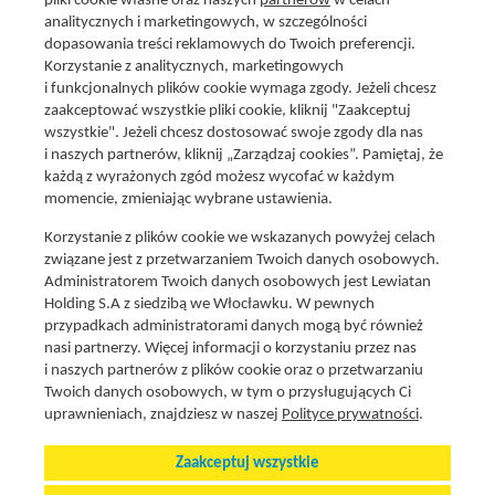
pliki cookie własne oraz naszych
partnerów
w celach
analitycznych i marketingowych, w szczególności
dopasowania treści reklamowych do Twoich preferencji.
Korzystanie z analitycznych, marketingowych
i funkcjonalnych plików cookie wymaga zgody. Jeżeli chcesz
zaakceptować wszystkie pliki cookie, kliknij "Zaakceptuj
wszystkie". Jeżeli chcesz dostosować swoje zgody dla nas
Social media
i naszych partnerów, kliknij „Zarządzaj cookies”. Pamiętaj, że
Promocje i oferty
każdą z wyrażonych zgód możesz wycofać w każdym
Znajdź nas na:
Aktualna gazetka
momencie, zmieniając wybrane ustawienia.
Produkty Lewiatan
Korzystanie z plików cookie we wskazanych powyżej celach
Gotuję z Lewiatanem
związane jest z przetwarzaniem Twoich danych osobowych.
Znajdź sklep
Administratorem Twoich danych osobowych jest Lewiatan
Holding S.A z siedzibą we Włocławku. W pewnych
Aplikacja Mój Lewiatan
przypadkach administratorami danych mogą być również
Karta Mój Lewiatan
nasi partnerzy. Więcej informacji o korzystaniu przez nas
i naszych partnerów z plików cookie oraz o przetwarzaniu
Fundacja Lewiatan
Twoich danych osobowych, w tym o przysługujących Ci
Regulaminy
uprawnieniach, znajdziesz w naszej
Polityce prywatności
.
Zaakceptuj wszystkie