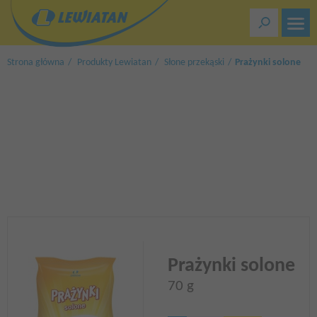
Przejdź
do
treści
Strona główna
Produkty Lewiatan
Słone przekąski
Prażynki solone
Prażynki solone
70 g