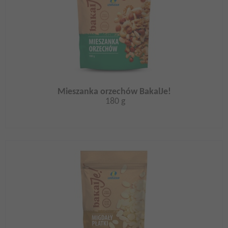
Mieszanka orzechów BakalJe!
180 g