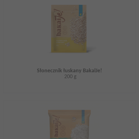
Słonecznik łuskany BakalJe!
200 g