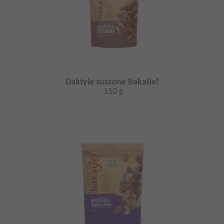
Daktyle suszone BakalJe!
150 g