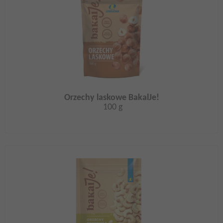
Orzechy laskowe BakalJe!
100 g