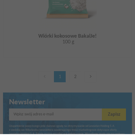
Wiórki kokosowe BakalJe!
100 g
1
2
Newsletter
Wpisz swój adres e-mail
Zapisz
Uzupełnienie powyższego pola stanowi zgodę na otrzymywanie od Lewiatan Holding S.A.
z siedzibą we Włocławku newslettera zawierającego treści marketingowe dotyczące oferty
Lewiatan Holding S.A. Zgodę można wycofać w każdym czasie. Wycofanie zgody nie ma wpływu