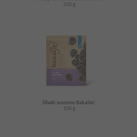
250 g
Śliwki suszone BakalJe!
150 g