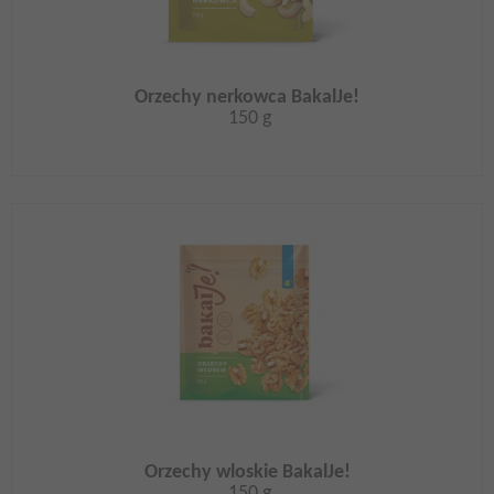
Orzechy nerkowca BakalJe!
150 g
Orzechy wloskie BakalJe!
150 g