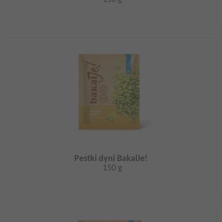
Pestki dyni BakalJe!
150 g