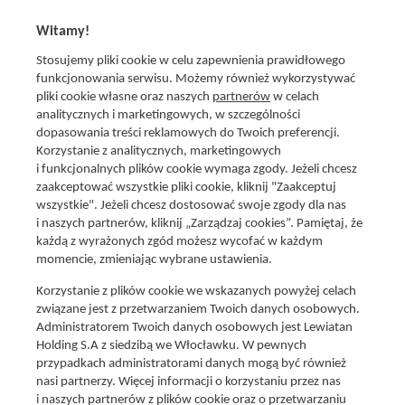
na zgodność z prawem przetwarzania dokonanego przed jej wycofaniem.
Witamy!
Stosujemy pliki cookie w celu zapewnienia prawidłowego
funkcjonowania serwisu. Możemy również wykorzystywać
pliki cookie własne oraz naszych
partnerów
w celach
analitycznych i marketingowych, w szczególności
dopasowania treści reklamowych do Twoich preferencji.
Korzystanie z analitycznych, marketingowych
i funkcjonalnych plików cookie wymaga zgody. Jeżeli chcesz
zaakceptować wszystkie pliki cookie, kliknij "Zaakceptuj
wszystkie". Jeżeli chcesz dostosować swoje zgody dla nas
Social media
i naszych partnerów, kliknij „Zarządzaj cookies”. Pamiętaj, że
Promocje i oferty
każdą z wyrażonych zgód możesz wycofać w każdym
Znajdź nas na:
Aktualna gazetka
momencie, zmieniając wybrane ustawienia.
Produkty Lewiatan
Korzystanie z plików cookie we wskazanych powyżej celach
Gotuję z Lewiatanem
związane jest z przetwarzaniem Twoich danych osobowych.
Znajdź sklep
Administratorem Twoich danych osobowych jest Lewiatan
Holding S.A z siedzibą we Włocławku. W pewnych
Aplikacja Mój Lewiatan
przypadkach administratorami danych mogą być również
Karta Mój Lewiatan
nasi partnerzy. Więcej informacji o korzystaniu przez nas
i naszych partnerów z plików cookie oraz o przetwarzaniu
Fundacja Lewiatan