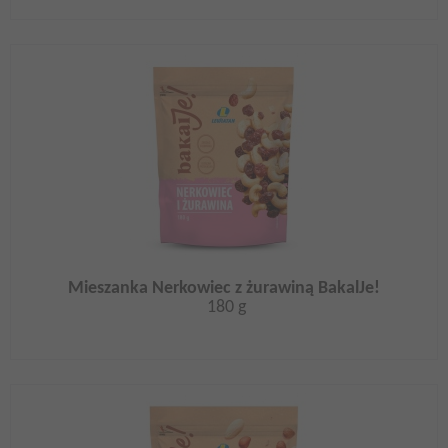
Mieszanka Nerkowiec z żurawiną BakalJe!
180 g