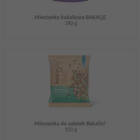
Mieszanka bakaliowa BAKALjE
180 g
Mieszanka do sałatek BakalJe!
100 g