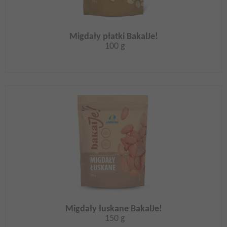
Migdały płatki BakalJe!
100 g
Migdały łuskane BakalJe!
150 g