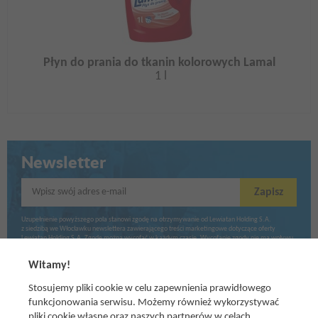
Płyn do prania do tkanin kolorowych Lamal
1 l
Newsletter
Wpisz swój adres e-mail
Zapisz
Uzupełnienie powyższego pola stanowi zgodę na otrzymywanie od Lewiatan Holding S.A.
z siedzibą we Włocławku newslettera zawierającego treści marketingowe dotyczące oferty
Lewiatan Holding S.A. Zgodę można wycofać w każdym czasie. Wycofanie zgody nie ma wpływu
na zgodność z prawem przetwarzania dokonanego przed jej wycofaniem.
Witamy!
Stosujemy pliki cookie w celu zapewnienia prawidłowego
funkcjonowania serwisu. Możemy również wykorzystywać
pliki cookie własne oraz naszych
partnerów
w celach