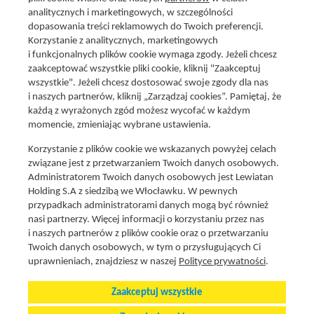
analitycznych i marketingowych, w szczególności
dopasowania treści reklamowych do Twoich preferencji.
Korzystanie z analitycznych, marketingowych
i funkcjonalnych plików cookie wymaga zgody. Jeżeli chcesz
zaakceptować wszystkie pliki cookie, kliknij "Zaakceptuj
wszystkie". Jeżeli chcesz dostosować swoje zgody dla nas
Social media
i naszych partnerów, kliknij „Zarządzaj cookies”. Pamiętaj, że
Promocje i oferty
każdą z wyrażonych zgód możesz wycofać w każdym
Znajdź nas na:
Aktualna gazetka
momencie, zmieniając wybrane ustawienia.
Produkty Lewiatan
Korzystanie z plików cookie we wskazanych powyżej celach
Gotuję z Lewiatanem
związane jest z przetwarzaniem Twoich danych osobowych.
Znajdź sklep
Administratorem Twoich danych osobowych jest Lewiatan
Holding S.A z siedzibą we Włocławku. W pewnych
Aplikacja Mój Lewiatan
przypadkach administratorami danych mogą być również
Karta Mój Lewiatan
nasi partnerzy. Więcej informacji o korzystaniu przez nas
i naszych partnerów z plików cookie oraz o przetwarzaniu
Fundacja Lewiatan
Twoich danych osobowych, w tym o przysługujących Ci
Regulaminy
uprawnieniach, znajdziesz w naszej
Polityce prywatności
.
Zaakceptuj wszystkie