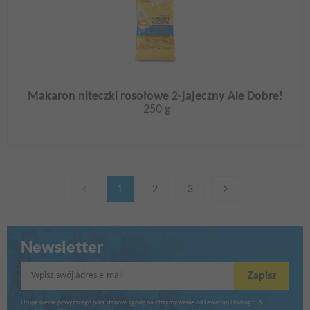
Makaron niteczki rosołowe 2-jajeczny Ale Dobre!
250 g
1
2
3
Newsletter
Wpisz swój adres e-mail
Zapisz
Uzupełnienie powyższego pola stanowi zgodę na otrzymywanie od Lewiatan Holding S.A.