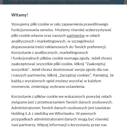
z siedzibą we Włocławku newslettera zawierającego treści marketingowe dotyczące oferty
Lewiatan Holding S.A. Zgodę można wycofać w każdym czasie. Wycofanie zgody nie ma wpływu
na zgodność z prawem przetwarzania dokonanego przed jej wycofaniem.
Witamy!
Stosujemy pliki cookie w celu zapewnienia prawidłowego
funkcjonowania serwisu. Możemy również wykorzystywać
pliki cookie własne oraz naszych
partnerów
w celach
analitycznych i marketingowych, w szczególności
dopasowania treści reklamowych do Twoich preferencji.
Korzystanie z analitycznych, marketingowych
i funkcjonalnych plików cookie wymaga zgody. Jeżeli chcesz
zaakceptować wszystkie pliki cookie, kliknij "Zaakceptuj
wszystkie". Jeżeli chcesz dostosować swoje zgody dla nas
Social media
i naszych partnerów, kliknij „Zarządzaj cookies”. Pamiętaj, że
Promocje i oferty
każdą z wyrażonych zgód możesz wycofać w każdym
Znajdź nas na:
Aktualna gazetka
momencie, zmieniając wybrane ustawienia.
Produkty Lewiatan
Korzystanie z plików cookie we wskazanych powyżej celach
Gotuję z Lewiatanem
związane jest z przetwarzaniem Twoich danych osobowych.
Znajdź sklep
Administratorem Twoich danych osobowych jest Lewiatan
Holding S.A z siedzibą we Włocławku. W pewnych
Aplikacja Mój Lewiatan
przypadkach administratorami danych mogą być również
Karta Mój Lewiatan
nasi partnerzy. Więcej informacji o korzystaniu przez nas