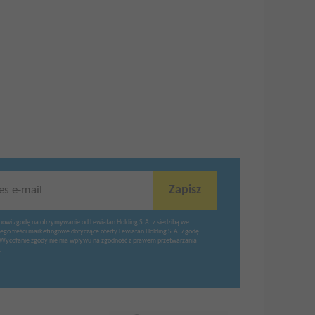
Zapisz
es e-mail
nowi zgodę na otrzymywanie od Lewiatan Holding S.A. z siedzibą we
ego treści marketingowe dotyczące oferty Lewiatan Holding S.A. Zgodę
Wycofanie zgody nie ma wpływu na zgodność z prawem przetwarzania
.