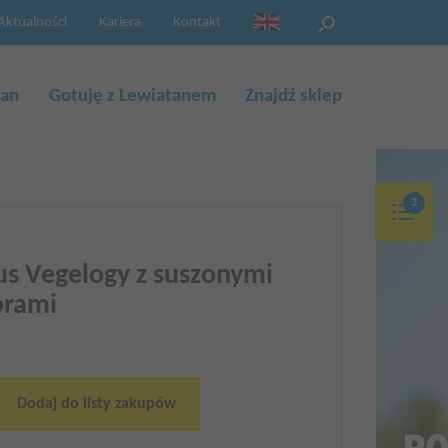
Aktualności
Kariera
Kontakt
eng
tan
Gotuję z Lewiatanem
Znajdź sklep
3
M
 Vegelogy z suszonymi
rami
Dodaj do listy zakupów