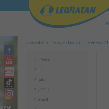
Przejdź
Top
do
menu
treści
Główn
nawiga
P
Strona główna
Produkty Lewiatan
Przetwory
H
Ale Dobre!
Baila!
BakalJe!
Big Effect
Cream it