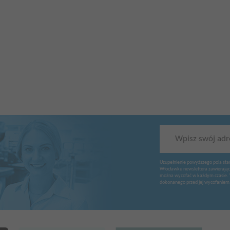
Wpisz swój adr
Uzupełnienie powyższego pola sta
Włocławku newslettera zawierając
można wycofać w każdym czasie. 
dokonanego przed jej wycofaniem