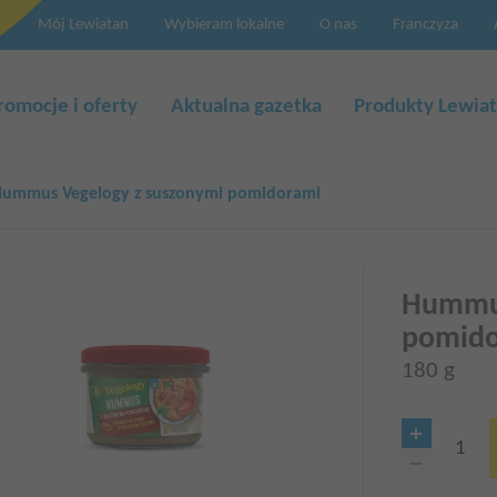
Mój Lewiatan
Wybieram lokalne
O nas
Franczyza
a
cja
romocje i oferty
Aktualna gazetka
Produkty Lewia
ummus Vegelogy z suszonymi pomidorami
Hummus
pomido
180 g