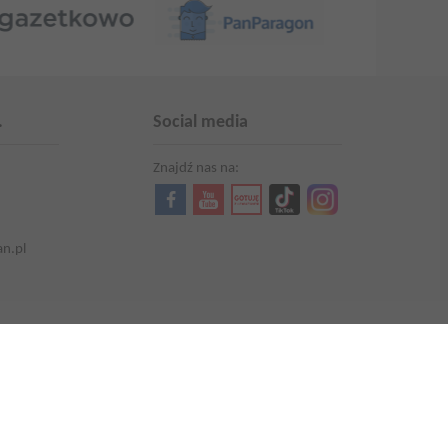
.
Social media
Znajdź nas na:
an.pl
Aktualności
Kariera
Promocje i oferty
Aktualna gazetka