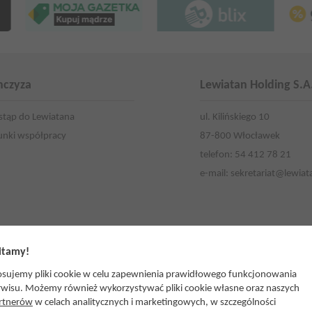
nczyza
Lewiatan Holding S.A
stąp do Lewiatana
ul. Kilińskiego 10
nki współpracy
87-800 Włocławek
telefon: 54 412 78 21
e-mail:
sekretariat@lewiat
tamy!
osujemy pliki cookie w celu zapewnienia prawidłowego funkcjonowania
atan Lublin (Stowarzyszenie Razem)
Lewiatan Podlasie
rwisu. Możemy również wykorzystywać pliki cookie własne oraz naszych
rtnerów
w celach analitycznych i marketingowych, w szczególności
atan Małopolska
Lewiatan Północ