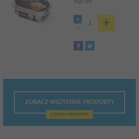
900 ml
ZOBACZ WSZYSTKIE PRODUKTY
Z DZIAŁU MROŻONKI