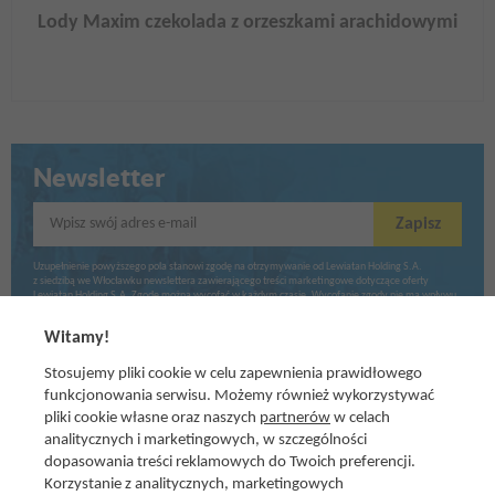
Lody Maxim czekolada z orzeszkami arachidowymi
Newsletter
Wpisz swój adres e-mail
Zapisz
Uzupełnienie powyższego pola stanowi zgodę na otrzymywanie od Lewiatan Holding S.A.
z siedzibą we Włocławku newslettera zawierającego treści marketingowe dotyczące oferty
Lewiatan Holding S.A. Zgodę można wycofać w każdym czasie. Wycofanie zgody nie ma wpływu
na zgodność z prawem przetwarzania dokonanego przed jej wycofaniem.
Witamy!
Stosujemy pliki cookie w celu zapewnienia prawidłowego
funkcjonowania serwisu. Możemy również wykorzystywać
pliki cookie własne oraz naszych
partnerów
w celach
analitycznych i marketingowych, w szczególności
dopasowania treści reklamowych do Twoich preferencji.
Korzystanie z analitycznych, marketingowych