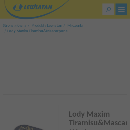
Przejdź
do
treści
Strona główna
Produkty Lewiatan
Mrożonki
Lody Maxim Tiramisu&Mascarpone
Lody Maxim
Tiramisu&Mascar