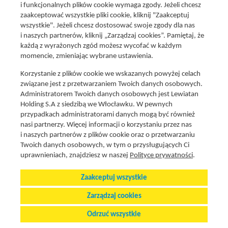
i funkcjonalnych plików cookie wymaga zgody. Jeżeli chcesz
zaakceptować wszystkie pliki cookie, kliknij "Zaakceptuj
wszystkie". Jeżeli chcesz dostosować swoje zgody dla nas
Social media
i naszych partnerów, kliknij „Zarządzaj cookies”. Pamiętaj, że
Promocje i oferty
każdą z wyrażonych zgód możesz wycofać w każdym
Znajdź nas na:
Aktualna gazetka
momencie, zmieniając wybrane ustawienia.
Produkty Lewiatan
Korzystanie z plików cookie we wskazanych powyżej celach
Gotuję z Lewiatanem
związane jest z przetwarzaniem Twoich danych osobowych.
Znajdź sklep
Administratorem Twoich danych osobowych jest Lewiatan
Holding S.A z siedzibą we Włocławku. W pewnych
Aplikacja Mój Lewiatan
przypadkach administratorami danych mogą być również
Karta Mój Lewiatan
nasi partnerzy. Więcej informacji o korzystaniu przez nas
i naszych partnerów z plików cookie oraz o przetwarzaniu
Fundacja Lewiatan
Twoich danych osobowych, w tym o przysługujących Ci
Regulaminy
uprawnieniach, znajdziesz w naszej
Polityce prywatności
.
Zaakceptuj wszystkie
Polityka cookies i prywatnosci
Stopka
Zarządzaj cookies
Zarządzaj preferencjami plików cookie
Odrzuć wszystkie
© 2025 Lewiatan Holding S.A.
Wszystkie prawa zastrzeżone.