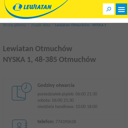
Przejdź
do
treści
Strona główna
Znajdź sklep
Lewiatan Otmuchów - NYSKA 1
Lewiatan Otmuchów
NYSKA 1, 48-385 Otmuchów
Godziny otwarcia
poniedziałek-piątek: 06:00 21:30
sobota: 06:00 21:30
niedziela handlowa: 10:00 18:00
telefon:
774390628