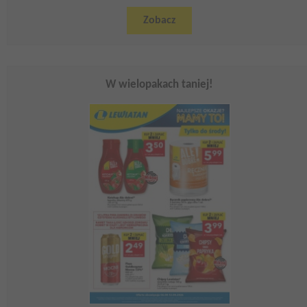
Zobacz
W wielopakach taniej!