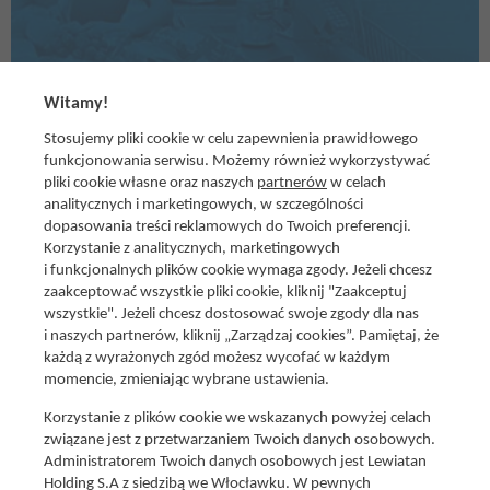
Witamy!
Stosujemy pliki cookie w celu zapewnienia prawidłowego
funkcjonowania serwisu. Możemy również wykorzystywać
pliki cookie własne oraz naszych
partnerów
w celach
analitycznych i marketingowych, w szczególności
dopasowania treści reklamowych do Twoich preferencji.
Social media
Korzystanie z analitycznych, marketingowych
Promocje i oferty
i funkcjonalnych plików cookie wymaga zgody. Jeżeli chcesz
Znajdź nas na:
Aktualna gazetka
zaakceptować wszystkie pliki cookie, kliknij "Zaakceptuj
wszystkie". Jeżeli chcesz dostosować swoje zgody dla nas
Produkty Lewiatan
i naszych partnerów, kliknij „Zarządzaj cookies”. Pamiętaj, że
Gotuję z Lewiatanem
każdą z wyrażonych zgód możesz wycofać w każdym
Znajdź sklep
momencie, zmieniając wybrane ustawienia.
Aplikacja Mój Lewiatan
Korzystanie z plików cookie we wskazanych powyżej celach
Karta Mój Lewiatan
związane jest z przetwarzaniem Twoich danych osobowych.
Administratorem Twoich danych osobowych jest Lewiatan
Fundacja Lewiatan
Holding S.A z siedzibą we Włocławku. W pewnych