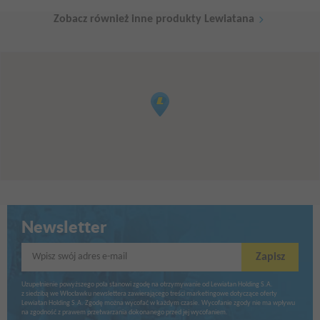
Zobacz również inne produkty Lewiatana
Newsletter
Wpisz swój adres e-mail
Zapisz
Uzupełnienie powyższego pola stanowi zgodę na otrzymywanie od Lewiatan Holding S.A.
z siedzibą we Włocławku newslettera zawierającego treści marketingowe dotyczące oferty
Lewiatan Holding S.A. Zgodę można wycofać w każdym czasie. Wycofanie zgody nie ma wpływu
na zgodność z prawem przetwarzania dokonanego przed jej wycofaniem.