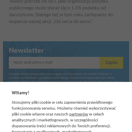
Twoich potrzeb od ub.r. jako organizacja pożytku
publicznego może starać się o 1,5% podatku od
darczyńców. Dlatego też w tym roku zachęcamy do
wsparcia naszej akcji „Od serca do serca”.
Newsletter
Wpisz swój adres e-mail
Zapisz
Uzupełnienie powyższego pola stanowi zgodę na otrzymywanie od Lewiatan Holding S.A.
z siedzibą we Włocławku newslettera zawierającego treści marketingowe dotyczące oferty
Lewiatan Holding S.A. Zgodę można wycofać w każdym czasie. Wycofanie zgody nie ma wpływu
na zgodność z prawem przetwarzania dokonanego przed jej wycofaniem.
Witamy!
Stosujemy pliki cookie w celu zapewnienia prawidłowego
funkcjonowania serwisu. Możemy również wykorzystywać
pliki cookie własne oraz naszych
partnerów
w celach
analitycznych i marketingowych, w szczególności
dopasowania treści reklamowych do Twoich preferencji.