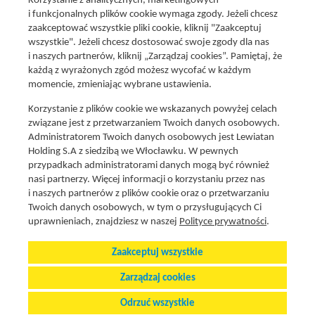
Korzystanie z analitycznych, marketingowych
i funkcjonalnych plików cookie wymaga zgody. Jeżeli chcesz
zaakceptować wszystkie pliki cookie, kliknij "Zaakceptuj
wszystkie". Jeżeli chcesz dostosować swoje zgody dla nas
Social media
i naszych partnerów, kliknij „Zarządzaj cookies”. Pamiętaj, że
Promocje i oferty
każdą z wyrażonych zgód możesz wycofać w każdym
Znajdź nas na:
Aktualna gazetka
momencie, zmieniając wybrane ustawienia.
Produkty Lewiatan
Korzystanie z plików cookie we wskazanych powyżej celach
Gotuję z Lewiatanem
związane jest z przetwarzaniem Twoich danych osobowych.
Znajdź sklep
Administratorem Twoich danych osobowych jest Lewiatan
Holding S.A z siedzibą we Włocławku. W pewnych
Aplikacja Mój Lewiatan
przypadkach administratorami danych mogą być również
Karta Mój Lewiatan
nasi partnerzy. Więcej informacji o korzystaniu przez nas
i naszych partnerów z plików cookie oraz o przetwarzaniu
Fundacja Lewiatan
Twoich danych osobowych, w tym o przysługujących Ci
Regulaminy
uprawnieniach, znajdziesz w naszej
Polityce prywatności
.
Zaakceptuj wszystkie
Polityka cookies i prywatnosci
Stopka
Zarządzaj cookies
Zarządzaj preferencjami plików cookie
Odrzuć wszystkie